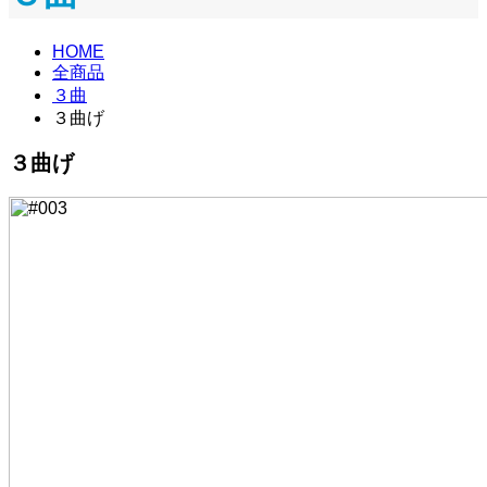
HOME
全商品
３曲
３曲げ
３曲げ