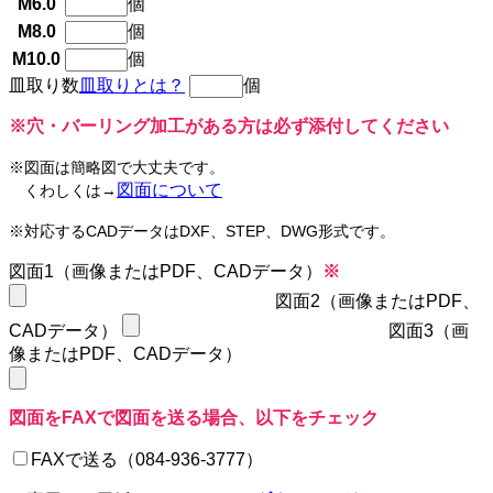
M6.0
個
M8.0
個
M10.0
個
皿取り数
皿取りとは？
個
※穴・バーリング加工がある方は必ず添付してください
※図面は簡略図で大丈夫です。
図面について
くわしくは→
※対応するCADデータはDXF、STEP、DWG形式です。
図面1（画像またはPDF、CADデータ）
※
図面2（画像またはPDF、
CADデータ）
図面3（画
像またはPDF、CADデータ）
図面をFAXで図面を送る場合、以下をチェック
FAXで送る（084-936-3777）