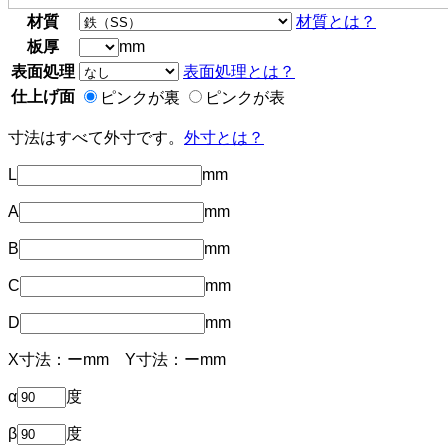
材質
材質とは？
板厚
mm
表面処理
表面処理とは？
仕上げ面
ピンクが裏
ピンクが表
寸法はすべて外寸です。
外寸とは？
L
mm
A
mm
B
mm
C
mm
D
mm
X寸法：
ー
mm Y寸法：
ー
mm
α
度
β
度