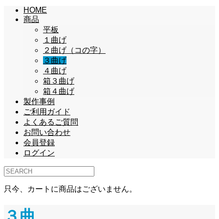
HOME
商品
平板
１曲げ
２曲げ（コの字）
３曲げ
４曲げ
箱３曲げ
箱４曲げ
製作事例
ご利用ガイド
よくあるご質問
お問い合わせ
会員登録
ログイン
只今、カートに商品はございません。
３曲