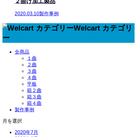
２曲げ加工製品
2020.03.10
製作事例
Welcart カテゴリ
ー
全商品
１曲
２曲
３曲
４曲
平板
箱２曲
箱３曲
箱４曲
製作事例
月を選択
2020年7月