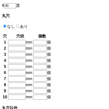
θ
度
丸穴
なし
あり
穴
穴径
個数
1
mm
個
2
mm
個
3
mm
個
4
mm
個
5
mm
個
6
mm
個
7
mm
個
8
mm
個
9
mm
個
10
mm
個
丸穴以外