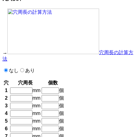
→
穴周長の計算方
法
なし
あり
穴
穴周長
個数
1
mm
個
2
mm
個
3
mm
個
4
mm
個
5
mm
個
6
mm
個
7
mm
個